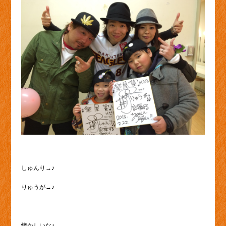
しゅんり→♪
りゅうが→♪
懐かしいな♪